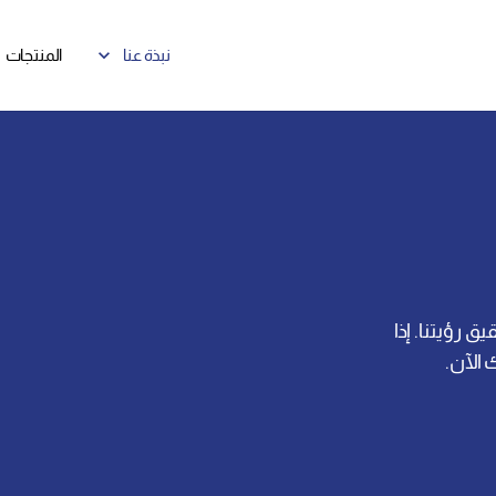
نبذة عنا
المنتجات
إنجازات InvestGB
 رؤيتنا. إذا
 الآن.