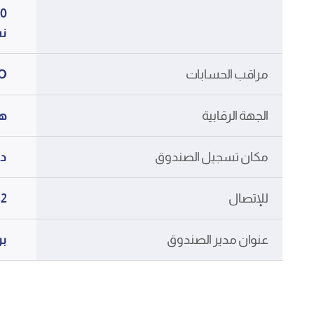
40 مليون دي
نسبة 0.02% من صا
مراقب الحسابات
BDO ا
الجهة الرقابية
هي
مكان تسجيل الصندوق
دو
للإتصال
b.com
عنوان مدير الصندوق
برج