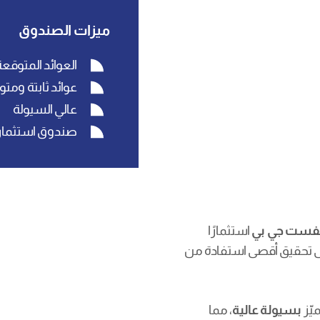
ميزات الصندوق
العوائد المتوقعة 
عوائد ثابتة ومت
عالي السيولة
صندوق استثمار
نفست جي بي
استثمارًا
لى تحقيق أقصى استفادة من
يّز
بسيولة عالية
، مما