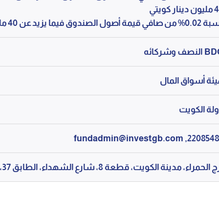
نار كويتي
في قيمة أصول الصندوق فيما يزيد عن 40 مليون دينار كويتين
لنصف وشركائه
ئة أسواق المال
لة الكويت
22085482, fundadmin@investg
 الحمراء، مدينة الكويت، قطعة 8، شارع الشهداء، الطابق 37، مكاتب ب.