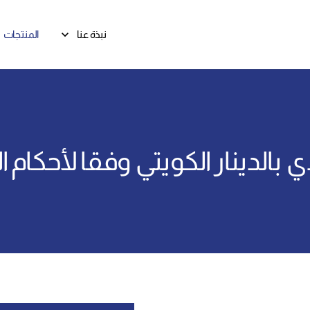
نبذة عنا
المنتجات
إنجازات InvestGB
بالدينار الكويتي وفقا لأحكام 