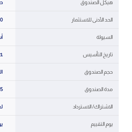
هيكل الصندوق
صن
الحد الأدنى للاستثمار
1,000 دينار كويتي
السيولة
أس
11 مار
تاريخ التأسيس
حجم الصندوق
الحد الأد
مدة الصندوق
15 سنة قابلة ل
الاشتراك/ الاسترداد
لغ
يوم التقييم
يو