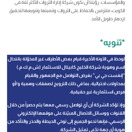
والمؤسسات. رؤيتنا أن نكون شركة إدارة الثروات الأكثر ثقة في
الكويت، ملتزمين بالحفاظ على الثروات وتنميتها وتنويعها لتحقيق
ازدهار طويل الأمد.
*تنويه*
لوحظ في الآونة الأخيرة قيام بعض الأطراف غير المخوّلة بانتحال
اسم وهوية شركة الخليج كابيتال للاستثمار (ش.م.ك.م.)
“إنفست جي بي” بغرض التواصل مع الجمهور والقيام
بمحاولات احتيالية، بما في ذلك الترويج لصفقات وهمية و/أو
فرص استثمارية غير حقيقية.
وإذ تؤكد الشركة أن أي تواصل رسمي معها يتم حصراً من خلال
القنوات ووسائل الاتصال المبيّنة على موقعها الإلكتروني
الرسمي، فإنها تدعو الجميع إلى توخي الحيطة والحذر والتأكد من
هوية أي جهة تدّعي تمثيل الشركة.