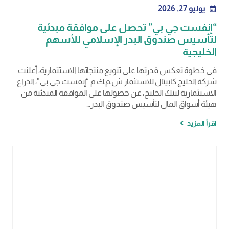
يوليو 27, 2026
calendar_month
“إنفست جي بي” تحصل على موافقة مبدئية
لتأسيس صندوق البدر الإسلامي للأسهم
الخليجية
في خطوة تعكس قدرتها علي تنويع منتجاتها الاستثمارية، أعلنت
شركة الخليج كابيتال للاستثمار ش.م.ك.م “إنفست جي بي”، الذراع
الاستثمارية لبنك الخليج، عن حصولها على الموافقة المبدئية من
هيئة أسواق المال لتأسيس صندوق البدر…
اقرأ المزيد