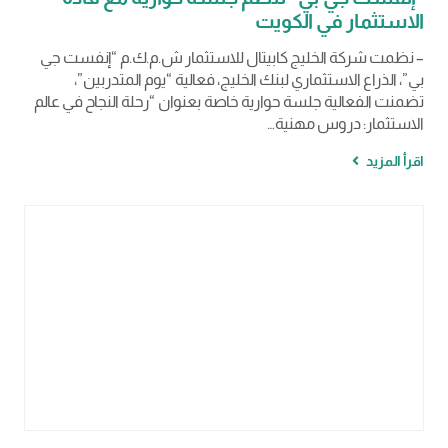
الاستثمار في الكويت
– نظمت شركة الخليج كابيتال للاستثمار ش.م.ك.م “إنفست جي
بي”، الذراع الاستثماري لبنك الخليج، فعالية “يوم المتدربين”،
تضمنت الفعالية جلسة حوارية خاصة بعنوان “رحلة النجاح في عالم
الاستثمار: دروس مهنية…
اقرأ المزيد