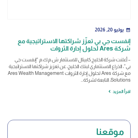
يوليو 20, 2026
calendar_month
إنفست جي بي تعزّز شراكتها الاستراتيجية مع
شركة Ares لحلول إدارة الثروات
– أعلنت شركة الخليج كابيتال للاستثمار ش.م.ك.م “إنفست جي
بي”، الذراع الاستثماري لبنك الخليج، عن تعزيز شراكتها الاستراتيجية
مع شركة Ares لحلول إدارة الثروات Ares Wealth Management
Solutions، التابعة لشركة…
اقرأ المزيد
موقعنا