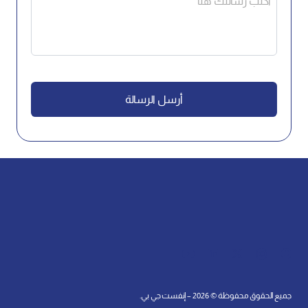
أرسل الرسالة
This
field
should
be
left
blank
جميع الحقوق محفوظة © 2026 – إنفست جي بي.