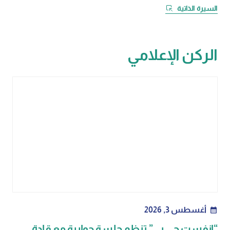
السيرة الذاتية
الركن الإعلامي
أغسطس 3, 2026
calendar_month
“إنفست جي بي” تنظم جلسة حوارية مع قادة