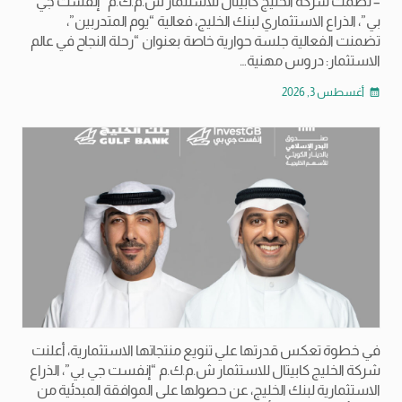
– نظمت شركة الخليج كابيتال للاستثمار ش.م.ك.م “إنفست جي
بي”، الذراع الاستثماري لبنك الخليج، فعالية “يوم المتدربين”،
تضمنت الفعالية جلسة حوارية خاصة بعنوان “رحلة النجاح في عالم
الاستثمار: دروس مهنية…
أغسطس 3, 2026
calendar_month
في خطوة تعكس قدرتها علي تنويع منتجاتها الاستثمارية، أعلنت
شركة الخليج كابيتال للاستثمار ش.م.ك.م “إنفست جي بي”، الذراع
الاستثمارية لبنك الخليج، عن حصولها على الموافقة المبدئية من