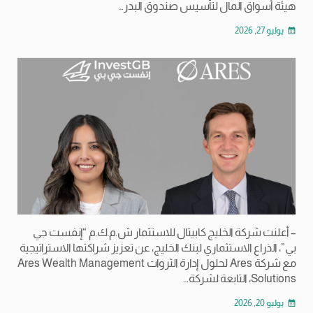
هيئة أسواق المال لتأسيس صندوق البدر…
يوليو 27, 2026
calendar_month
– أعلنت شركة الخليج كابيتال للاستثمار ش.م.ك.م “إنفست جي
بي”، الذراع الاستثماري لبنك الخليج، عن تعزيز شراكتها الاستراتيجية
مع شركة Ares لحلول إدارة الثروات Ares Wealth Management
Solutions، التابعة لشركة…
يوليو 20, 2026
calendar_month