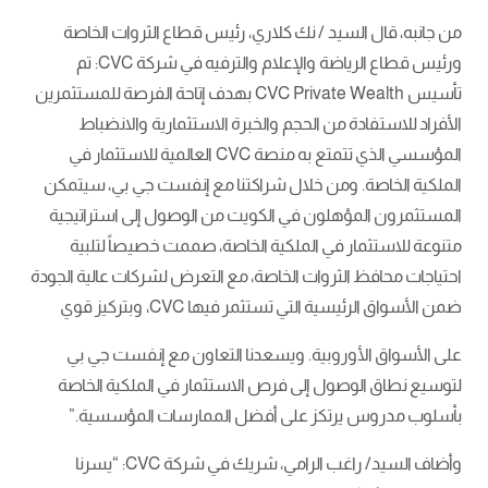
من جانبه، قال السيد / نك كلاري، رئيس قطاع الثروات الخاصة
ورئيس قطاع الرياضة والإعلام والترفيه في شركة CVC: تم
تأسيس CVC Private Wealth بهدف إتاحة الفرصة للمستثمرين
الأفراد للاستفادة من الحجم والخبرة الاستثمارية والانضباط
المؤسسي الذي تتمتع به منصة CVC العالمية للاستثمار في
الملكية الخاصة. ومن خلال شراكتنا مع إنفست جي بي، سيتمكن
المستثمرون المؤهلون في الكويت من الوصول إلى استراتيجية
متنوعة للاستثمار في الملكية الخاصة، صممت خصيصاً لتلبية
احتياجات محافظ الثروات الخاصة، مع التعرض لشركات عالية الجودة
ضمن الأسواق الرئيسية التي تستثمر فيها CVC، وبتركيز قوي
على الأسواق الأوروبية. ويسعدنا التعاون مع إنفست جي بي
لتوسيع نطاق الوصول إلى فرص الاستثمار في الملكية الخاصة
بأسلوب مدروس يرتكز على أفضل الممارسات المؤسسية.”
وأضاف السيد/ راغب الرامي، شريك في شركة CVC: “يسرنا