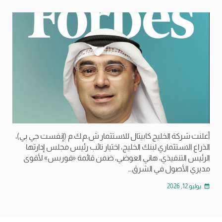
أعلنت شركة الخليج كابيتال للاستثمار ش.م.ك.م (إنفست جي بي)،
الذراع الاستثماري لبنك الخليج، اختيار نائب رئيس مجلس إدارتها
الرئيس التنفيذي، هاني العوضي، ضمن قائمة «فوربس» لأقوى
مديري الأصول في الشرق…
يوليو 12, 2026
calendar_month