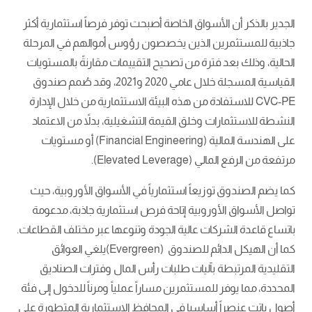
الجدير بالذكر أن الأسواق الخاصة أصبحت توفر فرصاً استثمارية أكثر
جاذبية للمستثمرين الذين يخصصون رؤوس أموالهم في المرحلة
الحالية، وذلك بعد فترة من تصحيح التقييمات مقارنةً بالمستويات
القياسية المسجلة خلال عامي 2020 و2021، وقد صُمم صندوق
CVC-PE للاستفادة من هذه البيئة الاستثمارية من خلال الإدارة
النشطة للاستثمارات وخلق القيمة التشغيلية، بدلاً من الاعتماد
على الهندسة المالية (Financial Engineering) أو مستويات
مرتفعة من الرفع المالي (Elevated Leverage).
كما يضم الصندوق توزيعاً استثمارياً في الأسواق الأوروبية، حيث
تواصل الأسواق الأوروبية إتاحة فرص استثمارية جاذبة، مدعومة
باتساع قاعدة الشركات عالية الجودة وتنوعها عبر مختلف القطاعات.
كما أن الهيكل الدائم للصندوق (Evergreen)يلغي العوائق
التقليدية المرتبطة بآليات طلبات رأس المال وفترات الصناديق
المحددة، مما يوفر للمستثمرين مساراً عملياً ومرناً للدخول إلى فئة
أصول باتت عنصراً أساسيا في المحافظ الاستثمارية المتطورة على