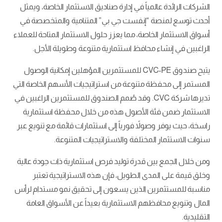
الشركات الرائدة عالمياً في إدارة صناديق الاستثمار الخاصة، ويمثل
أحدث توسع لمنصة “إنفست جي بي” المتنامية والمتخصصة في
أسواق الاستثمار الخاصة، مما يعزز حلول الاستثمار المتاحة للعملاء
الراغبين في إنشاء محافظ استثمارية متنوعة وطويلة الأجل.
يتيح صندوق CVC-PE للمستثمرين المؤهلين إمكانية الوصول
المستمر إلى محفظة متنوعة من استراتيجيات الأسهم الخاصة التي
تديرها شركة CVC. وقد صُمم الصندوق للمستثمرين الراغبين في
الاستثمار ضمن فئة الأصول هذه من خلال محفظة استثمارية
راسخة، حيث يوفر وصولاً فورياً إلى استثمارات قائمة مع تنويع عبر
سنوات الاستثمار المختلفة والاستراتيجيات المتنوعة.
ومن خلال الجمع بين قدرة توليد فرص استثمارية ذات جودة عالية
وخلق قيمة على المدى الطويل، فإن هذه الاستراتيجية تعتبر
مناسبة للمستثمرين الذين يسعون إلى تحقيق نمو مستدام لرأس
المال وتنويع محافظهم الاستثمارية بعيداً عن الأسواق العامة
التقليدية.