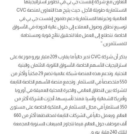
التعاون مع شركة إنفست جي بي في تطوير استراتيجيتها
الاستثمارية طويلة الأجل. حيث يتيح هذا التعاون لمنصة CVC
العالمية وخبرتها الاستثمارية دعم طموح إنفست جي بي في
توسيع نطاق وصول العملاء إلى حلول عالية الجودة في الأسواق
الخاصة. نتطلع إلى العمل معًا لتحقيق نتائج قوية ومستدامة
للمستثمرين.”
يذكر أن شركة CVC تدير حالياً ما يقارب 209 مليار يورو موزعة على
استراتيجيات الأسهم الخاصة، الأسواق الثانوية، الائتمان والبنية
التحتية. وتدعم هذه المنصة شبكة عالمية تضم 29 مكتباً وأكثر من
550 متخصصاً في الاستثمار. وتجمع منصة الأسهم الخاصة التابعة
للشركة بين النطاق العالمي والخبرة المحلية العميقة في أوروبا
وأمريكا الشمالية وآسيا. فمنذ تأسيسها، أنجزت الشركة أكثر من
350 استثماراً في مجال الاستثمار في الملكية الخاصة على مستوى
العالم. ويعمل حالياً في الشركات التابعة لمحافظها أكثر من 660
ألف موظف حول العالم، فيما تتجاوز المبيعات السنوية المجمعة
لتلك 240 مليار يورو.