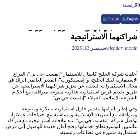
الرئيسية
Uncategorized
إنفست جي بي وإنفستكورب تعززان شراكتهما الاستراتيجية
English
English
إنفست جي بي وإنفستكورب تعززان
شراكتهما الاستراتيجية
calendar_month
سبتمبر 13, 2025
أعلنت شركة الخليج كابيتال للاستثمار “إنفست جي بي”، الذراع
الاستثمارية لبنك الخليج، و”إنفستكورب”، المدير العالمي الرائد في
مجال الاستثمارات البديلة، عن تعزيز شراكتهما الاستراتيجية عن
طريق تقديم فرص استثمارية عقارية متنوعة متوافقة مع أحكام
الشريعة الإسلامية لعملاء “إنفست جي بي”.
وفي إطار التزامها بتقديم حلول استثمارية مبتكرة ومتنوعة
ومتوافقة مع الشريعة الإسلامية ومتماشية مع احتياجات عملائها،
تواصل شركة “إنفست جي بي” بناء علاقات استراتيجية مع شركاء
عالميين لتوسيع نطاق خدماتها وفتح آفاق جديدة للوصول إلى فرص
استثمارية متميزة في قطاعات رئيسية.