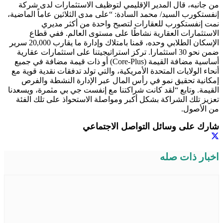
من جانبه، قال المدير الإقليمي لتوظيف الاستثمارات لدى شركة
إنفستكورب السيد/ محمد السادة: “على مدى الثلاثين عاماً الماضية،
نمت إنفستكورب للعقارات لتصبح واحدة من أكثر مديري
الاستثمارات العقارية نشاطًا على مستوى العالم. ففي قطاع
الإسكان الطلابي وحده، قمنا بامتلاك وإدارة ما يقارب 20,000 سرير
ضمن نحو 30 استثمارا. تركز استراتيجيتنا على استثمارات عقارية
أساسية مضافة القيمة (Core-Plus) أو ذات قيمة مضافة في جميع
أنحاء الولايات المتحدة الأمريكية، والتي تولد تدفقات نقدية قوية مع
إمكانية تحقيق نمو في رأس المال عبر الإدارة النشطة والفرص
القيمة. وتابع “لقد كانت شراكتنا مع إنفست جي بي مثمرة، ويسعدنا
تعزيز تلك الشراكة بشكل أكبر ومواصلة الاستحواذ على تلك الفئة
من الأصول.
شارك على وسائل التواصل الاجتماعي
اخبار ذات صله