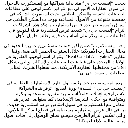
نجحت “إنفست جي بي” منذ بداية شراكتها مع إنفستكورب بالدخول
إلى سوق العقارات الأميركي مع التركيز الاستراتيجي على قطاعات
الصناعات الخفيفة والسكن الطلابي، حيث استثمرت الشركة في
محفظة متنوعة من الأصول الصناعية ووحدات السكن الطلابي في
أسواق رئيسية عبر عدة فرص استثمارية. وتؤكد هذه الشراكات
التزام “إنفست جي بي” بتقديم فرص استثمارية قابلة للتوسع في
قطاعات مرنة ترتكز على أساسيات قوية وطلب طويل الأجل.
وتعد “إنفستكورب” ضمن أكبر خمسة مستثمرين عابرين للحدود في
مجال العقارات الأمريكية خلال السنوات الخمس الماضية، وفقا
لتقارير “Real Capital Analyatics”. وتتركز استراتيجيتها العقارية في
الولايات المتحدة على قطاعات الصناعات والإسكان، والتي تشكل
98% من محفظتها العقارية الأمريكية، مما يجعلها الشريك المثالي
لتطلعات “إنفست جي بي”.
وبهذه المناسبة، صرحت رئيس أول إدارة الاستثمارات العقارية في
“إنفست جي بي ” السيدة / نورة الصانع: “توفر هذه الشراكة
الاستراتيجية لعملائنا حلولاً استثمارية عقارية متنوعة ومبتكرة
ومتوافقة مع أحكام الشريعة الإسلامية، كما سنواصل تعزيز هذا
التعاون مع إنفستكورب في سبيل اقتناص فرصاً استثمارية جديدة،
بما في ذلك فرص استثمارية مستقبلية في قطاع السكن الطلابي،
والتي تعكس التزام الطرفين بتوسيع نطاق الوصول إلى فئات أصول
مرنة وعالية الأداء لعملائنا.”