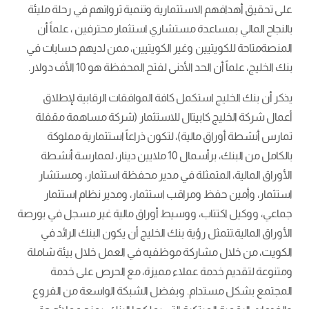
على تحقيق أهدافهم الاستثمارية وتنمية ثرواتهم في رحلة مليئة
بالنجاح المالي بمساعدة مستشاري استثمار محترفين ، علماً أن
المنصةمتاحة للكويتيين وغير الكويتيين، ممن لديهم حسابات في
بنك الخليج، علماً أن الحد الأدنى لفتح المحفظة هو 10 الأف دولار.
يذكر أن بنك الخليج استكمل كافة الموافقات الرقابية لإطلاق
أعمال شركة الخليج كابيتال للاستثمار (شركة مساهمة مقفلة
تمارس أنشطة أوراق مالية)، لتكون ذراعاً استثمارية مملوكة
بالكامل من البنك، برأسمال 10 ملايين دينار، لممارسة أنشطة
الأوراق المالية، المتمثلة في مدير محفظة استثمار، ومستشار
استثمار، وأمين حفظ ومراقب استثمار، ومدير نظام استثمار
جماعي، ووكيل اكتتاب، ووسيط أوراق مالية غير مسجل في بورصة
الأوراق المالية.تتمثل رؤية بنك الخليج أن يكون البنك الرائد في
الكويت، من خلال مشاركة موظفيه في العمل خلال بيئة شاملة
ومتنوعة لتقديم خدمة عملاء مميزة، مع الحرص على خدمة
المجتمع بشكل مستدام. وبفضل الشبكة الواسعة من الفروع