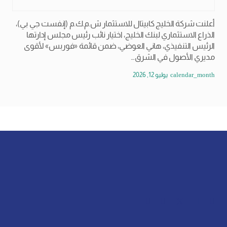
أعلنت شركة الخليج كابيتال للاستثمار ش.م.ك.م (إنفست جي بي)،
الذراع الاستثماري لبنك الخليج، اختيار نائب رئيس مجلس إدارتها
الرئيس التنفيذي، هاني العوضي، ضمن قائمة «فوربس» لأقوى
مديري الأصول في الشرق…
calendar_month
يوليو 12, 2026