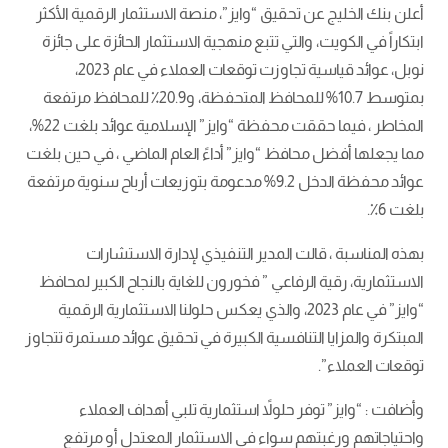
أعلن بنك الخليج عن تحقيق “وايز”، منصة الاستثمار الرقمية الأكثر
ابتكاراً في الكويت، والتي تتبع منهجية الاستثمار الحائزة على جائزة
نوبل، عوائد قياسية تجاوزت توقعات العملاء في عام 2023،
بمتوسط 10.7% للمحافظ المتحفظة، و20.9٪ للمحافظ مرتفعة
المخاطر ، فيما حققت محفظة “وايز” الإسلامية عوائد بلغت 22%،
مما يجعلها أفضل محافظ “وايز” أداءً العام الماضي ، في حين بلغت
عوائد محفظة الدخل 9.2% مدعومة بتوزيعات أرباح سنوية مرتفعة
بلغت 6٪.
بهذه المناسبة ، قالت المدير التنفيذي لإدارة الاستشارات
الاستثمارية، رقية الرفاعي ” فخورون للغاية بالنجاح الكبير لمحافظ
“وايز” في عام 2023، والذي يعكس حلولنا الاستثمارية الرقمية
المبتكرة والمزايا التنافسية الكبيرة في تحقيق عوائد مستمرة تتجاوز
توقعات العملاء”.
وأضافت : “وايز” توفر حلولاً استثمارية تلبي أهداف العملاء
واحتياجاتهم ورغبتهم سواء في الاستثمار المعتدل أو مرتفع