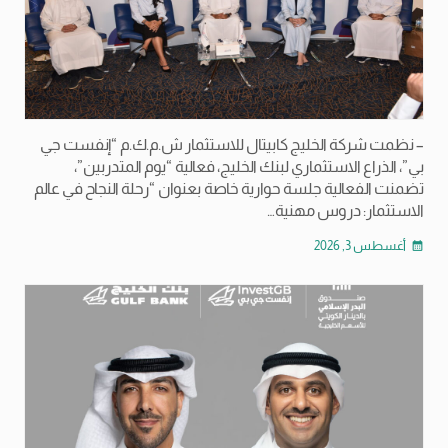
– نظمت شركة الخليج كابيتال للاستثمار ش.م.ك.م “إنفست جي
بي”، الذراع الاستثماري لبنك الخليج، فعالية “يوم المتدربين”،
تضمنت الفعالية جلسة حوارية خاصة بعنوان “رحلة النجاح في عالم
الاستثمار: دروس مهنية…
أغسطس 3, 2026
calendar_month