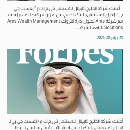
– أعلنت شركة الخليج كابيتال للاستثمار ش.م.ك.م “إنفست جي
بي”، الذراع الاستثماري لبنك الخليج، عن تعزيز شراكتها الاستراتيجية
مع شركة Ares لحلول إدارة الثروات Ares Wealth Management
Solutions، التابعة لشركة…
يوليو 20, 2026
calendar_month
أعلنت شركة الخليج كابيتال للاستثمار ش.م.ك.م (إنفست جي بي)،
الذراع الاستثماري لبنك الخليج، اختيار نائب رئيس مجلس إدارتها