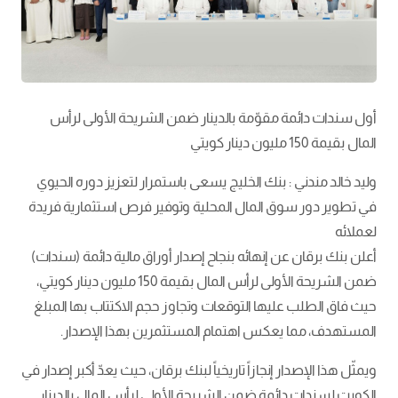
أول سندات دائمة مقوّمة بالدينار ضمن الشريحة الأولى لرأس
المال بقيمة 150 مليون دينار كويتي
وليد خالد مندني : بنك الخليج يسعى باستمرار لتعزيز دوره الحيوي
في تطوير دور سوق المال المحلية وتوفير فرص استثمارية فريدة
لعملائه
أعلن بنك برقان عن إنهائه بنجاح إصدار أوراق مالية دائمة (سندات)
ضمن الشريحة الأولى لرأس المال بقيمة 150 مليون دينار كويتي،
حيث فاق الطلب عليها التوقعات وتجاوز حجم الاكتتاب بها المبلغ
المستهدف، مما يعكس اهتمام المستثمرين بهذا الإصدار.
ويمثّل هذا الإصدار إنجازاً تاريخياً لبنك برقان، حيث يعدّ أكبر إصدار في
الكويت لسندات دائمة ضمن الشريحة الأولى لرأس المال بالدينار