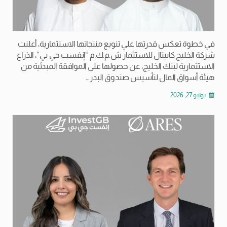
في خطوة تعكس قدرتها علي تنويع منتجاتها الاستثمارية، أعلنت
شركة الخليج كابيتال للاستثمار ش.م.ك.م “إنفست جي بي”، الذراع
الاستثمارية لبنك الخليج، عن حصولها على الموافقة المبدئية من
هيئة أسواق المال لتأسيس صندوق البدر…
يوليو 27, 2026
calendar_month