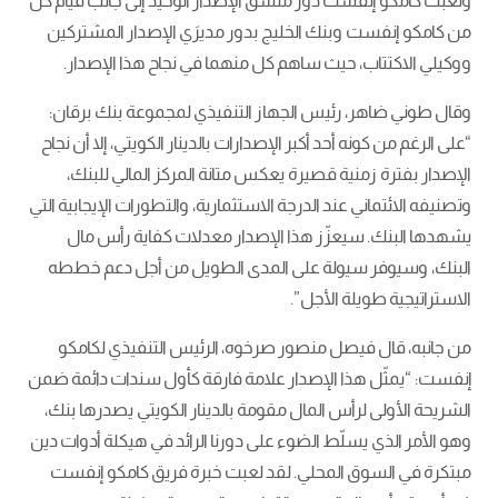
ولعبت كامكو إنفست دور منسق الإصدار الوحيد إلى جانب قيام كل
من كامكو إنفست وبنك الخليج بدور مديرَي الإصدار المشتركين
ووكيلي الاكتتاب، حيث ساهم كل منهما في نجاح هذا الإصدار.
وقال طوني ضاهر، رئيس الجهاز التنفيذي لمجموعة بنك برقان:
“على الرغم من كونه أحد أكبر الإصدارات بالدينار الكويتي، إلا أن نجاح
الإصدار بفترة زمنية قصيرة يعكس متانة المركز المالي للبنك،
وتصنيفه الائتماني عند الدرجة الاستثمارية، والتطورات الإيجابية التي
يشهدها البنك. سيعزّز هذا الإصدار معدلات كفاية رأس مال
البنك، وسيوفر سيولة على المدى الطويل من أجل دعم خططه
الاستراتيجية طويلة الأجل”.
من جانبه، قال فيصل منصور صرخوه، الرئيس التنفيذي لكامكو
إنفست: “يمثّل هذا الإصدار علامة فارقة كأول سندات دائمة ضمن
الشريحة الأولى لرأس المال مقومة بالدينار الكويتي يصدرها بنك،
وهو الأمر الذي يسلّط الضوء على دورنا الرائد في هيكلة أدوات دين
مبتكرة في السوق المحلي. لقد لعبت خبرة فريق كامكو إنفست