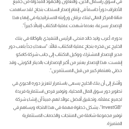
في أسوق رأسمال الدين، والتعاون والجهود المبذولة من جميع
الأطراف دوراً حاسماً في إتمام إصدار السندات بنجاح. لقد ساهمت
متانة المركز المالي لبنك برقان ورؤيته الاستراتيجية في إنهاء هذا
الإصدار بسرعة، بعدما شهدت عملية الاكتتاب إقبالاً كبيراً”.
بدوره، أعرب وليد خالد مندني، الرئيس التنفيذي بالوكالة في بنك
الخليج عن فخره بنجاح عملية الاكتتاب، قائلاً: “سعداء جداً بلعب دور
مدير الإصدار المشترك ووكيل الاكتتاب إلى جانب شركة كامكو
إنفست. هذا الإصدار يعتبر من أكبر الإصدارات بالدينار الكويتي، وقد
حظي باهتمام كبير من قبل المستثمرين”.
وأشار إلى أن بنك الخليج يسعى باستمرار لتعزيز دوره الحيوي في
تطوير دور سوق المال المحلية، وتوفير فرص استثمارية فريدة
لجميع عملائه، وتحقيق أفضل عوائد لهم، مبيناً أن إنشاء شركة
“InvestGB”، يشكل خطوة مهمة في هذا الاتجاه ويساهم في
توفير مجموعة شاملة من المنتجات والخدمات الاستثمارية
المتميزة.