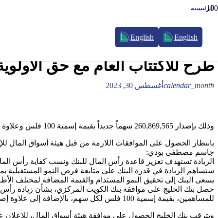
الرئيسية
Uncategorized
بنك الخليج يحصل على موافقة بنك الكويت المركزي على زيادة رأس المال المص
English
English
بنك الخليج يحصل على موافقة بنك 
طرح للاكتتاب العام مع حق الأولوي
calendar_month
أغسطس 30, 2023
وذلك بإصدار 260,869,565 سهماً جديداً بقيمة إسمية 100 فلس وعلاوة إصدار 130 فلس لكل سهم
بانتظار الحصول على الموافقات اللازمة من قبل هيئة أسواق المال لل
جاسم مصطفى بودي:
الزيادة تستهدف تعزيز قاعدة رأس المال للبنك ونسب كفاية رأس المال
ستساهم الزيادة في قدرة البنك على متابعة فرص النمو المستقبلية بما
يسعى البنك إلى تحقيق النمو المستدام والقيمة المضافة لمختلف ال
للمساهمين، بقيمة إسمية 100 فلس لكل سهم، بالإضافة إلى علاوة إصدار بمقدار 130 فلس لكل سهم، الأمر الذي سينتج عنه زيادة قاعدة رأس مال البنك بنحو 60 مليون دينار كويتي.
ويترقب بنك الخليج الحصول على موافقة هيئة أسواق المال، للإعلان عن 