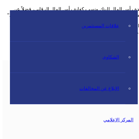
ة رأس المال للبنك ونسب كفاية رأس المال الرقابي، فضلاً عن
 المضافة لمختلف الأطراف من مساهمين وعملاء على المدى الطويل.”
علاقات المستثمرين
وأشار جاسم مصطفى بودي كذلك إلى أنه كما في 30 يونيو 2023، بلغت نسبة كفاية رأس المال للبنك 16.1% ونسبة الشريحة الأولى لرأس المال 13.9%, كلاهما أعلى من الحد الأدنى الرقابي. وبالتالي، سيعزز
الشكاوى
الإبلاغ عن المخالفات
المركز الإعلامي