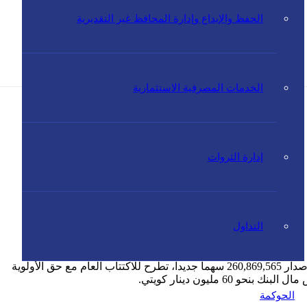
الحفظ والإيداع وإدارة المحافظ غير التقديرية
مال المصدّر والمدفوع من خلال
الخدمات المصرفية الاستثمارية
إدارة الثروات
التداول
حصل بنك الخليج على موافقة بنك الكويت المركزي، بشأن زيادة رأس المال المصدّر والمدفوع بنحو 26.1 مليون دينار كويتي، وذلك من خلال إصدار 260,869,565 سهماً جديداً، تطرح للاكتتاب العام مع حق الأولوية
الحوكمة